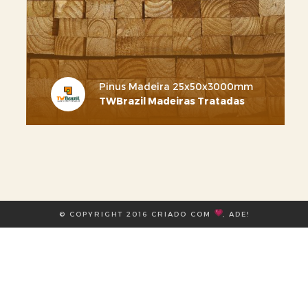
Contato
Torne-se um associado
Pinus Madeira 25x50x3000mm
TWBrazil Madeiras Tratadas
Login
© COPYRIGHT 2016 CRIADO COM
,
ADE
!